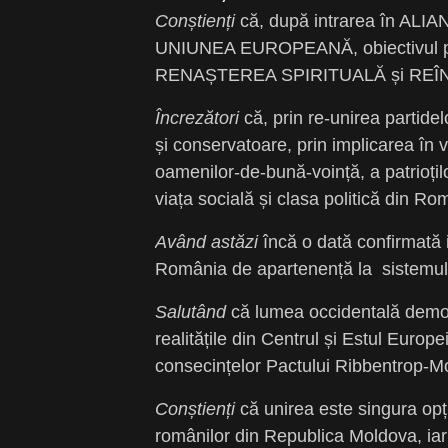
Conștienți
că, după intrarea în AL
UNIUNEA EUROPEANĂ, obiectivul prio
RENAȘTEREA SPIRITUALĂ și REÎ
Încrezători
că, prin re-unirea partidel
și conservatoare, prin implicarea în via
oamenilor-de-bună-voință, a patrioțil
viața socială și clasa politică din Ro
Având astăzi
încă o dată confirmată 
România de apartenență la sistemul 
Salutând
că lumea occidentală democ
realitățile din Centrul și Estul Europe
consecințelor Pactului Ribbentrop-Mo
Conștienți
că unirea este singura opț
românilor din Republica Moldova, ia