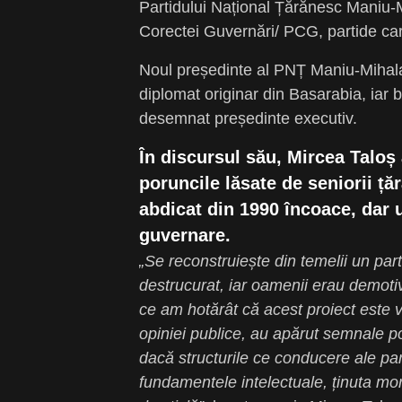
Partidului Național Țărănesc Maniu-
Corectei Guvernări/ PCG, partide ca
Noul președinte al PNȚ Maniu-Mihala
diplomat originar din Basarabia, iar b
desemnat președinte executiv.
În discursul său, Mircea Taloș 
poruncile lăsate de seniorii țăr
abdicat din 1990 încoace, dar 
guvernare.
„Se reconstruiește din temelii un part
destrucurat, iar oamenii erau demotiv
ce am hotărât că acest proiect este v
opiniei publice, au apărut semnale p
dacă structurile ce conducere ale par
fundamentele intelectuale, ținuta mora