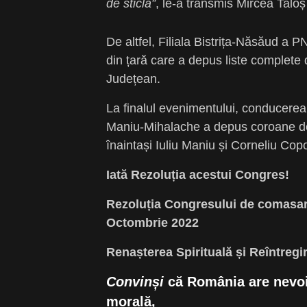
de sticlă”
, le-a transmis Mircea Taloș 
De altfel, Filiala Bistrița-Năsăud a 
din țară care a depus liste complete de
Județean.
La finalul evenimentului, conducerea
Maniu-Mihalache a depus coroane de f
înaintași Iuliu Maniu și Corneliu Cop
Iată Rezoluția acestui Congres!
Rezoluția Congresului de comas
Octombrie 2022
Renașterea Spirituală și Reîntreg
Convinși
că România are nevoie
morală,