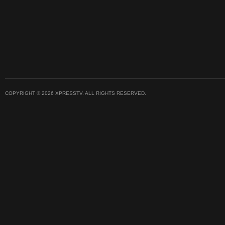
COPYRIGHT © 2026 XPRESSTV. ALL RIGHTS RESERVED.