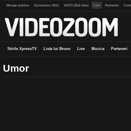
Bonusuri cele m
Mesaje publice
Eurovision 2013
#2473 (fără titlu)
Live
Parteneri
Cont
Cazinou Spins Gratuite Gratuit
: Când apare pe ecran
Jocuri De Noroc Online România
- Lansat în 2023, Mega Moolah a făcut mai mulți 
Jocuri Cu Cele Mai Bune Ruletă Populară Online Gratis
: Regatul Un
Jocuri de p
Jocuri D
Stirile XpressTV
Lista lui Bruno
Live
Muzica
Parteneri
Simbolul Wild vă poate ajuta, de asemen
V
Deși operatorii sunt liberi să solicite ca aceste pariuri să fie an
Cel mai des îl vei întâlni 
Umor
Ru
Jocuri Blac
Taxele vor afec
3D Jocu
Când vine vorba de jocuri online, dezv
Cele Mai Bune Aparat