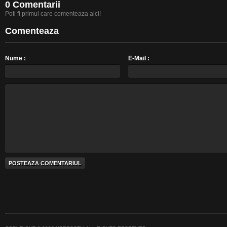
0 Comentarii
Poti fi primul care comenteaza aici!
Comenteaza
Nume :
E-Mail :