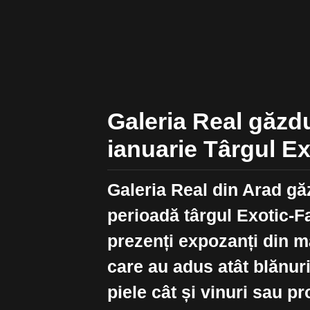
Galeria Real găzdu
ianuarie Târgul E
Galeria Real din Arad gă
perioadă târgul Exotic-F
prezenți expozanți din m
care au adus atât blănuri
piele cât și vinuri sau p