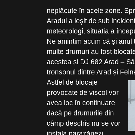
neplăcute în acele zone. Spr
Aradul a ieșit de sub incide
meteorologi, situația a încep
Ne amintim acum că și anul t
multe drumuri au fost blocat
acestea și DJ 682 Arad – Sâ
tronsonul dintre Arad și Feln
Astfel de blocaje
provocate de viscol vor
avea loc în continuare
dacă pe drumurile din
câmp deschis nu se vor
instala parazăpezi.