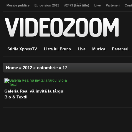
Mesaje publice
Eurovision 2013
#2473 (fără titlu)
Live
Parteneri
Cont
Stirile XpressTV
Lista lui Bruno
Live
Muzica
Parteneri
Home
»
2012
»
octombrie
»
17
Galeria Real vă invită la târgul
Bio & Textil