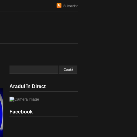
Subscribe
uta nelămurirea sau problema cu un reprezentant de acolo..
e pe dispozitivul mobil.
 să le aterizați.
țional.
tura unui cazinou online.
 și de a obține câteva plăți masive.
Aradul în Direct
Facebook