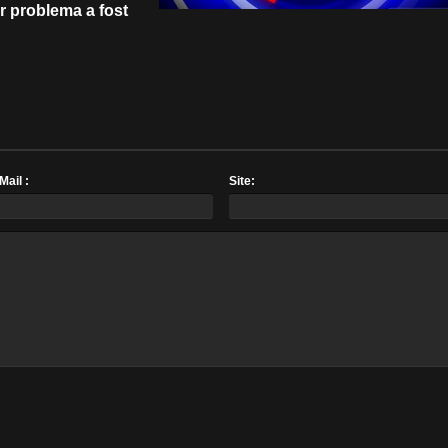
ar problema a fost
Mail :
Site: