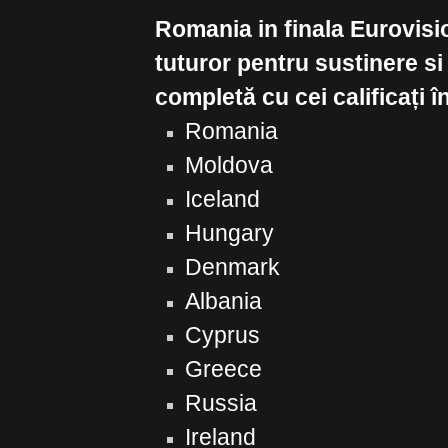
Romania in finala Eurovis
tuturor pentru sustinere si 
completă cu cei calificați în
Romania
Moldova
Iceland
Hungary
Denmark
Albania
Cyprus
Greece
Russia
Ireland