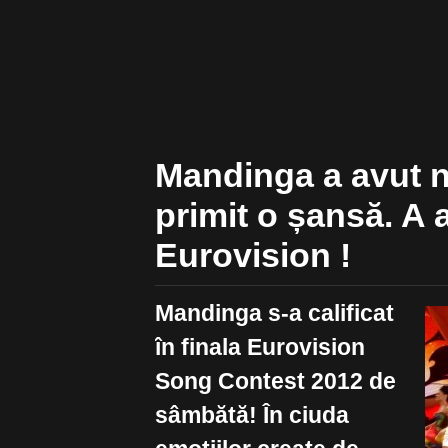
Mandinga a avut n
primit o șansă. A a
Eurovision !
Mandinga s-a calificat
în finala Eurovision
Song Contest 2012 de
sâmbătă! În ciuda