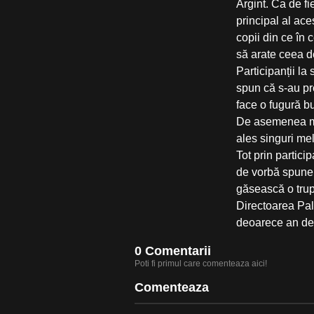
Argint. Ca de fi
principal al ac
copii din ce în 
să arate ceea de
Participanții la
spun că s-au pr
face o fugură b
De asemenea mal
ales singuri mel
Tot prin partici
de vorbă spune 
găsească o trup
Directoarea Pal
deoarece an de a
0 Comentarii
Poti fi primul care comenteaza aici!
Comenteaza