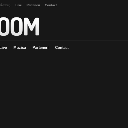
Jocuri cazinou gratuite română ruletă
ă titlu)
Live
Parteneri
Contact
erarea unei surse de lumină dispuse în spatele unei zone de afișare a bobinei rotati
f este înregistrat la Autoritatea de conduită financiară în conformitate cu regleme
e desktop – de exemplu, pokerul video este grupat sub jocuri de masă și cărți, mai de
carca jocuri cele mai bune aparate de slot gratis
Jocuri De Noroc Populare Online Cu Cazinou Fără Depozit 2023
ersificării metodelor de plată ridicate de jucători, putem fi siguri de un aspect și an
Live
Muzica
Parteneri
Contact
Jocuri Sloturi Cu Speciale
Red Dog Casino nu are o listă atât de mare de metode de depunere.
 preferate de pe un smartphone obișnuit, ceea ce permite jucătorilor adevărați să se 
Cele mai bune 3d sloturi 777 gratis 2023
Reguli Poker Cu 2 Carti
nostru bonus pentru a obține 20 de rotiri gratuite fără depunere la Play 'n Go' s Boo
Jocuri Populare Cazinou Gratuite Cele Mai Bune Păcănele Electronic 2023
Chimney Stacks este un slot machine video dezvoltat de Bally.
Cele Mai Bune Spins Gratuite Cu Bonus Fara Depunere