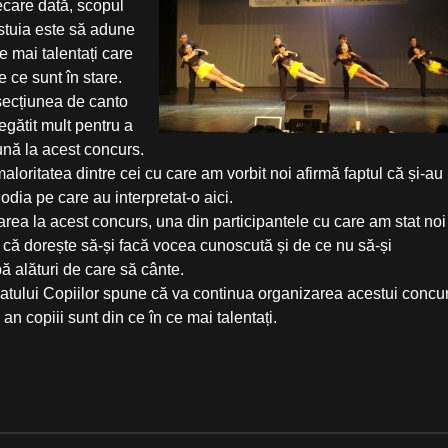
ecare dată, scopul
estuia este să adune
ce mai talentați care
 ce sunt în stare.
 secțiunea de canto
egătit mult pentru a
ună la acest concurs.
oritatea dintre cei cu care am vorbit noi afirmă faptul că și-au
odia pe care au interpretat-o aici.
parea la acest concurs, una din participantele cu care am stat noi
că dorește să-și facă vocea cunoscută și de ce nu să-și
ă alături de care să cânte.
atului Copiilor spune că va continua organizarea acestui concu
n copiii sunt din ce în ce mai talentați.