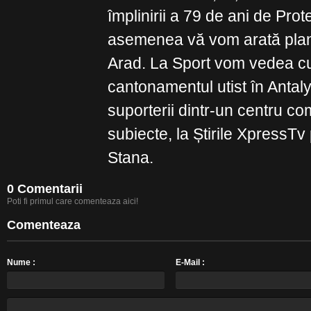
împlinirii a 79 de ani de Pro
asemenea vă vom arată planul
Arad. La Sport vom vedea c
cantonamentul utist în Antaly
suporterii dintr-un centru com
subiecte, la Știrile XpressT
Stana.
0 Comentarii
Poti fi primul care comenteaza aici!
Comenteaza
Nume :
E-Mail :