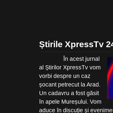
Știrile XpressTv 2
În acest jurnal
al Știrilor XpressTv vom
vorbi despre un caz
șocant petrecut la Arad.
Un cadavru a fost găsit
în apele Mureșului. Vom
aduce în discuție și evenime