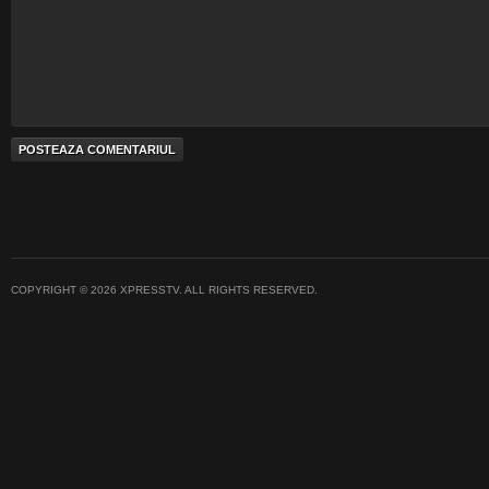
COPYRIGHT © 2026 XPRESSTV. ALL RIGHTS RESERVED.