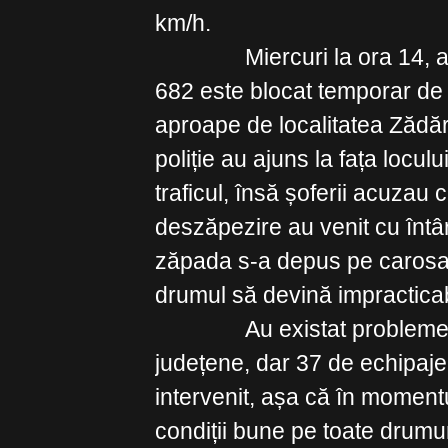
km/h.
Miercuri la ora 14, autor
682 este blocat temporar d
aproape de localitatea Zădă
poliție au ajuns la fața loculu
traficul, însă șoferii acuzau 
deszăpezire au venit cu întâr
zăpada s-a depus pe carosab
drumul să devină impracticab
Au existat probleme și 
județene, dar 37 de echipaj
intervenit, așa că în momentu
condiții bune pe toate drumur