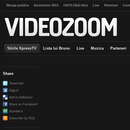
Reg
Mesaje publice
Eurovision 2013
#2473 (fără titlu)
Live
Parteneri
Cont
Reguli Joc Blackjack Online
: Pentru a face acest l
Pariuri Analizate
- Caracteristica unică la 100 Dice de la Euro Games Technology
adă
Jocuri Gratis Cazinou Fără Depozit Slot
: Cazinourile nu vor
Cazinou fără
Gratis Cele M
Stirile XpressTV
Lista lui Bruno
Live
Muzica
Parteneri
Când vă înscrieți la LocoWin Casino, puteți solicita
Cazinou
Multe sloturi de fructe au simboluri 7s în 
Din nou, regulile de bază în ceea ce privește butonul de dealer, b
Super spins gra
Share
Jocur
De fapt, tot ce trebuia să fac era să-mi confirm 
Tweet this!
Jocur
Sau în 1938, când
Digg it!
Casa P
Add to Delicious!
Share on Facebook!
Stumble it
Subscribe by RSS