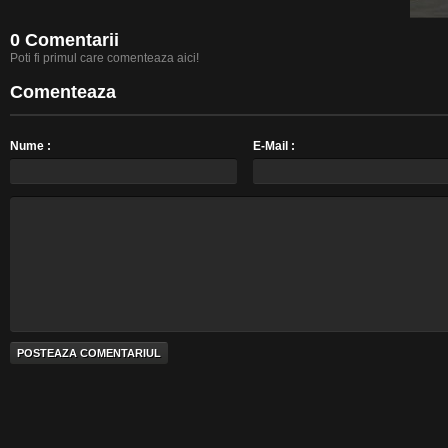
0 Comentarii
Poti fi primul care comenteaza aici!
Comenteaza
Nume :
E-Mail :