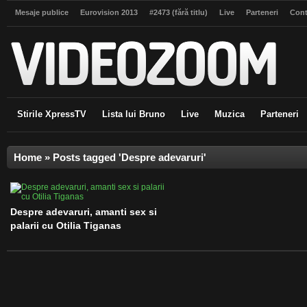
Mesaje publice
Eurovision 2013
#2473 (fără titlu)
Live
Parteneri
Cont
Stirile XpressTV
Lista lui Bruno
Live
Muzica
Parteneri
Home
»
Posts tagged 'Despre adevaruri'
Despre adevaruri, amanti sex si
palarii cu Otilia Tiganas