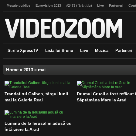
Mesaje publice
Eurovision 2013
#2473 (fără titlu)
Live
Parteneri
Cont
Stirile XpressTV
Lista lui Bruno
Live
Muzica
Parteneri
Home
»
2013
»
mai
Trandafirul Galben, târgul lunii
Drumul Crucii a fost refăcut 
mai la Galeria Real
Săptămâna Mare la Arad
Lumina de la Ierusalim adusă cu
întârziere la Arad