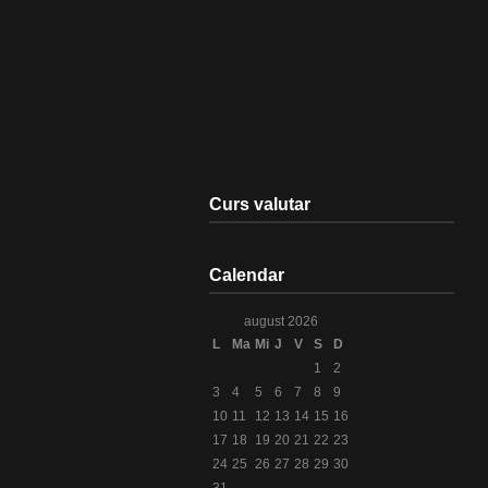
Curs valutar
Calendar
august 2026
L
Ma
Mi
J
V
S
D
1
2
3
4
5
6
7
8
9
10
11
12
13
14
15
16
17
18
19
20
21
22
23
24
25
26
27
28
29
30